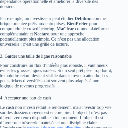
dépendance opérationnelle et améliorer la diversité des
dossiers.
Par exemple, un investisseur peut étudier
Debitum
comme
brique orientée prêts aux entreprises,
BienPrêter
pour
comprendre le crowdfactoring,
MaClear
comme plateforme
complémentaire et
Nectaro
pour une approche
potentiellement plus simple. Ce n’est pas une allocation
universelle : c’est une grille de lecture.
3. Garder une taille de ligne raisonnable
Pour construire un flux d’intérêts plus robuste, il vaut mieux
éviter les grosses lignes isolées. Si un seul prêt pèse trop lourd,
le moindre retard devient visible dans le revenu attendu. Les
petits tickets diversifiés sont souvent plus adaptés à une
logique de revenus progressifs.
4. Accepter une part de cash
Le cash non investi réduit le rendement, mais investir trop vite
sur des dossiers moyens est encore pire. L’objectif n’est pas
d’avoir zéro euro disponible à tout moment. L’objectif est
d’avoir une trésorerie maîtrisée et une discipline claire.
L’article sur le
cash qui dort en crowdlending
aide à trouver ce