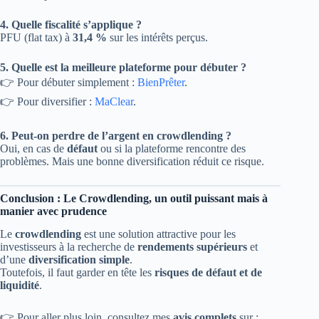
4. Quelle fiscalité s’applique ?
PFU (flat tax) à
31,4 %
sur les intérêts perçus.
5. Quelle est la meilleure plateforme pour débuter ?
👉 Pour débuter simplement :
BienPrêter
.
👉 Pour diversifier :
MaClear
.
6. Peut-on perdre de l’argent en crowdlending ?
Oui, en cas de
défaut
ou si la plateforme rencontre des
problèmes. Mais une bonne diversification réduit ce risque.
Conclusion : Le Crowdlending, un outil puissant mais à
manier avec prudence
Le
crowdlending
est une solution attractive pour les
investisseurs à la recherche de
rendements supérieurs
et
d’une
diversification simple
.
Toutefois, il faut garder en tête les
risques de défaut et de
liquidité
.
👉 Pour aller plus loin, consultez mes
avis complets
sur :