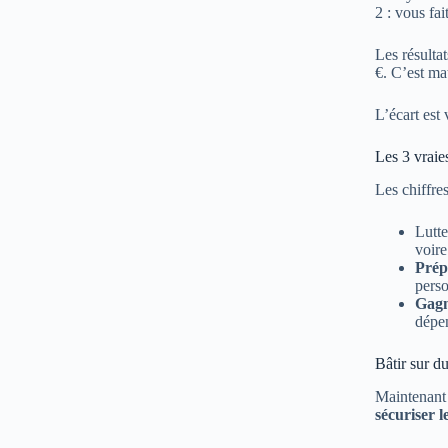
2 : vous fa
Les résulta
€. C’est ma
L’écart est
Les 3 vrai
Les chiffre
Lutte
voire
Prép
perso
Gagn
dépen
Bâtir sur du
Maintenant 
sécuriser l