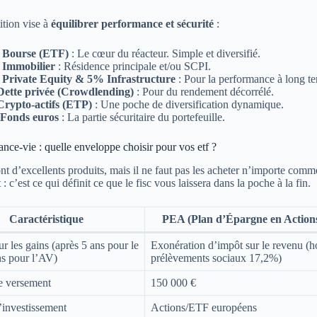
ition vise à
équilibrer performance et sécurité
:
Bourse (ETF)
: Le cœur du réacteur. Simple et diversifié.
Immobilier
: Résidence principale et/ou SCPI.
Private Equity & 5% Infrastructure
: Pour la performance à long t
ette privée (Crowdlending)
: Pour du rendement décorrélé.
rypto-actifs (ETP)
: Une poche de diversification dynamique.
Fonds euros
: La partie sécuritaire du portefeuille.
nce-vie : quelle enveloppe choisir pour vos etf ?
t d’excellents produits, mais il ne faut pas les acheter n’importe comme
: c’est ce qui définit ce que le fisc vous laissera dans la poche à la fin.
Caractéristique
PEA (Plan d’Épargne en Action
sur les gains (après 5 ans pour le
Exonération d’impôt sur le revenu (h
s pour l’AV)
prélèvements sociaux 17,2%)
e versement
150 000 €
’investissement
Actions/ETF européens