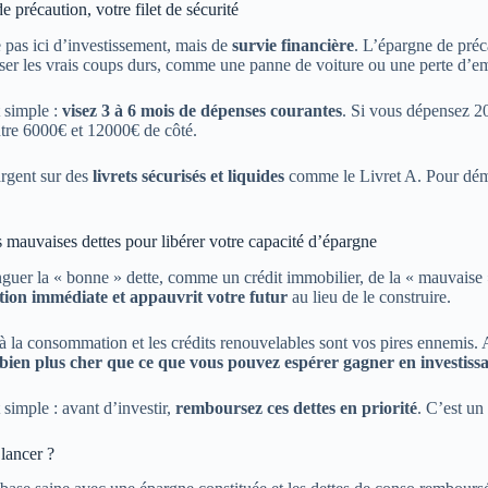
 précaution, votre filet de sécurité
 pas ici d’investissement, mais de
survie financière
. L’épargne de préc
ser les vrais coups durs, comme une panne de voiture ou une perte d’em
t simple :
visez 3 à 6 mois de dépenses courantes
. Si vous dépensez 20
ntre 6000€ et 12000€ de côté.
argent sur des
livrets sécurisés et liquides
comme le Livret A. Pour démar
s mauvaises dettes pour libérer votre capacité d’épargne
tinguer la « bonne » dette, comme un crédit immobilier, de la « mauvaise
on immédiate et appauvrit votre futur
au lieu de le construire.
 à la consommation et les crédits renouvelables sont vos pires ennemis.
t bien plus cher que ce que vous pouvez espérer gagner en investiss
 simple : avant d’investir,
remboursez ces dettes en priorité
. C’est un
 lancer ?