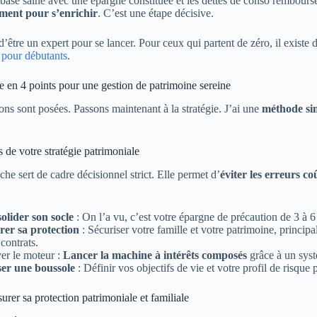
 base saine avec une épargne constituée et les dettes de conso remboursé
ement pour s’enrichir
. C’est une étape décisive.
d’être un expert pour se lancer. Pour ceux qui partent de zéro, il existe 
 pour débutants
.
en 4 points pour une gestion de patrimoine sereine
ons sont posées. Passons maintenant à la stratégie. J’ai une
méthode sim
s de votre stratégie patrimoniale
che sert de cadre décisionnel strict. Elle permet d’
éviter les erreurs co
olider son socle
: On l’a vu, c’est votre épargne de précaution de 3 à 6 
rer sa protection
: Sécuriser votre famille et votre patrimoine, principa
contrats.
er le moteur :
Lancer la machine à intérêts composés
grâce à un syst
iser une boussole
: Définir vos objectifs de vie et votre profil de risque
ssurer sa protection patrimoniale et familiale