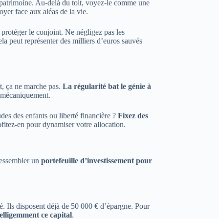
e patrimoine. Au-delà du toit, voyez-le comme une
oyer face aux aléas de la vie.
 protéger le conjoint. Ne négligez pas les
ela peut représenter des milliers d’euros sauvés
it, ça ne marche pas.
La régularité bat le génie à
tal mécaniquement.
des des enfants ou liberté financière ?
Fixez des
ofitez-en pour dynamiser votre allocation.
 ressembler un
portefeuille d’investissement pour
é. Ils disposent déjà de 50 000 € d’épargne. Pour
telligemment ce capital
.