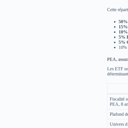
Cette répart
50% 
15% 
10% 
5% D
5% C
10%
PEA, assura
Les ETF son
déterminant 
Fiscalité 
PEA, 8 an
Plafond d
Univers d