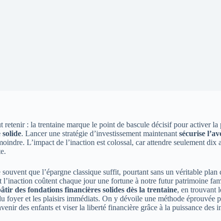
t retenir : la trentaine marque le point de bascule décisif pour activer l
 solide
. Lancer une stratégie d’investissement maintenant
sécurise l’av
oindre. L’impact de l’inaction est colossal, car attendre seulement dix
te.
souvent que l’épargne classique suffit, pourtant sans un véritable plan 
 et l’inaction coûtent chaque jour une fortune à notre futur patrimoine fa
tir des fondations financières solides dès la trentaine
, en trouvant l
du foyer et les plaisirs immédiats. On y dévoile une méthode éprouvée po
avenir des enfants et viser la liberté financière grâce à la puissance des 