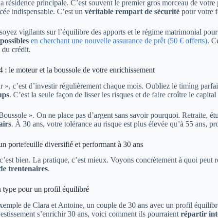
la résidence principale. C’est souvent le premier gros morceau de votr
cée indispensable. C’est un
véritable rempart de sécurité
pour votre f
soyez vigilants sur l’équilibre des apports et le régime matrimonial pour
possibles
en cherchant une nouvelle assurance de prêt (50 € offerts)
. C
 du crédit.
 4 : le moteur et la boussole de votre enrichissement
 », c’est d’investir régulièrement chaque mois. Oubliez le timing parfa
ups
. C’est la seule façon de lisser les risques et de faire croître le capi
 Boussole ». On ne place pas d’argent sans savoir pourquoi. Retraite, étu
airs
. À 30 ans, votre tolérance au risque est plus élevée qu’à 55 ans, pr
un portefeuille diversifié et performant à 30 ans
 c’est bien. La pratique, c’est mieux. Voyons concrètement à quoi peut
de trentenaires
.
n type pour un profil équilibré
xemple de Clara et Antoine, un couple de 30 ans avec un profil équilibr
vestissement s’enrichir 30 ans, voici comment ils pourraient
répartir in