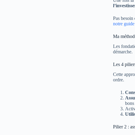
Une fois la
l’investiss
Pas besoin 
notre guide
Ma méthode 
Les fondati
démarche.
Les 4 pilier
Cette appro
ordre.
Cons
Assu
bons 
Activ
Util
Pilier 2 : a