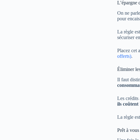
L’épargne de
On ne parle
pour encais
La règle es
sécuriser e
Placez cet 
offerts)
.
Éliminer le
Il faut dis
consommati
Les crédits
ils coûten
La règle est
Prêt à vous