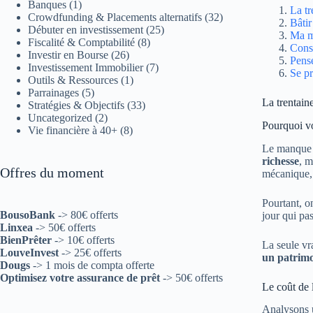
Banques
(1)
La tr
Crowdfunding & Placements alternatifs
(32)
Bâtir
Débuter en investissement
(25)
Ma mé
Fiscalité & Comptabilité
(8)
Const
Investir en Bourse
(26)
Pense
Investissement Immobilier
(7)
Se pr
Outils & Ressources
(1)
Parrainages
(5)
La trentaine
Stratégies & Objectifs
(33)
Uncategorized
(2)
Pourquoi vo
Vie financière à 40+
(8)
Le manque d
richesse
, m
Offres du moment
mécanique, 
Pourtant, 
BousoBank
-> 80€ offerts
jour qui pas
Linxea
-> 50€ offerts
BienPrêter
-> 10€ offerts
La seule vra
LouveInvest
-> 25€ offerts
un patrim
Dougs
-> 1 mois de compta offerte
Optimisez votre assurance de prêt
-> 50€ offerts
Le coût de 
Analysons