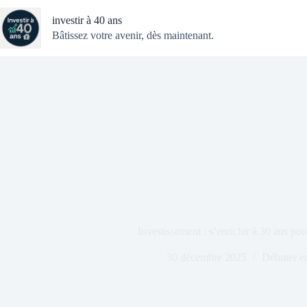
Passer
au
investir à 40 ans
contenu
Bâtissez votre avenir, dès maintenant.
Investissement : s’enrichir à 30 ans pour
30 décembre 2025
Débuter en