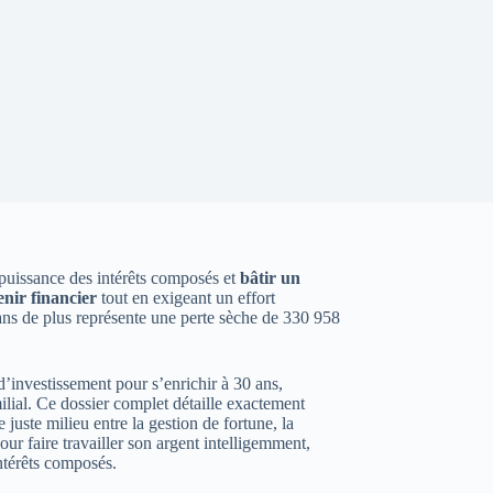
a puissance des intérêts composés et
bâtir un
enir financier
tout en exigeant un effort
 ans de plus représente une perte sèche de 330 958
d’investissement pour s’enrichir à 30 ans,
milial. Ce dossier complet détaille exactement
e juste milieu entre la gestion de fortune, la
ur faire travailler son argent intelligemment,
intérêts composés.