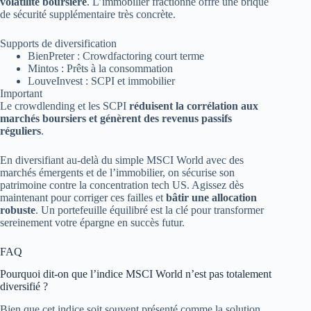
volatilité boursière
. L’immobilier fractionné offre une brique
de sécurité supplémentaire très concrète.
Supports de diversification
BienPreter : Crowdfactoring court terme
Mintos : Prêts à la consommation
LouveInvest : SCPI et immobilier
Important
Le crowdlending et les SCPI
réduisent la corrélation aux
marchés boursiers et génèrent des revenus passifs
réguliers
.
En diversifiant au-delà du simple MSCI World avec des
marchés émergents et de l’immobilier, on sécurise son
patrimoine contre la concentration tech US. Agissez dès
maintenant pour corriger ces failles et
bâtir une allocation
robuste
. Un portefeuille équilibré est la clé pour transformer
sereinement votre épargne en succès futur.
FAQ
Pourquoi dit-on que l’indice MSCI World n’est pas totalement
diversifié ?
Bien que cet indice soit souvent présenté comme la solution