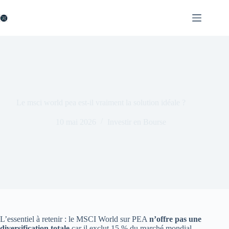
Passer
au
contenu
Le msci world pea est-il vraiment la solution idéale ?
10 mai 2026
Investir en Bourse
L’essentiel à retenir : le MSCI World sur PEA
n’offre pas une
diversification totale
car il exclut 15 % du marché mondial,