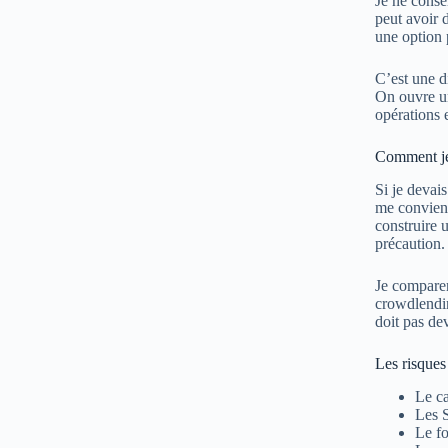
Je ne conse
peut avoir 
une option 
C’est une d
On ouvre un
opérations 
Comment je 
Si je devai
me convienn
construire u
précaution.
Je comparer
crowdlendin
doit pas dev
Les risques
Le ca
Les S
Le fo