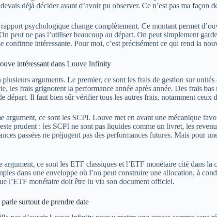
e devais déjà décider avant d’avoir pu observer. Ce n’est pas ma façon d
 rapport psychologique change complètement. Ce montant permet d’ouvrir
 On peut ne pas l’utiliser beaucoup au départ. On peut simplement garde
e se confirme intéressante. Pour moi, c’est précisément ce qui rend la nou
rouve intéressant dans Louve Infinity
a plusieurs arguments. Le premier, ce sont les frais de gestion sur uni
ie, les frais grignotent la performance année après année. Des frais bas n
e départ. Il faut bien sûr vérifier tous les autres frais, notamment ceux 
 argument, ce sont les SCPI. Louve met en avant une mécanique favorab
reste prudent : les SCPI ne sont pas liquides comme un livret, les revenus
ances passées ne préjugent pas des performances futures. Mais pour une
e argument, ce sont les ETF classiques et l’ETF monétaire cité dans la 
mples dans une enveloppe où l’on peut construire une allocation, à condi
 que l’ETF monétaire doit être lu via son document officiel.
 parle surtout de prendre date