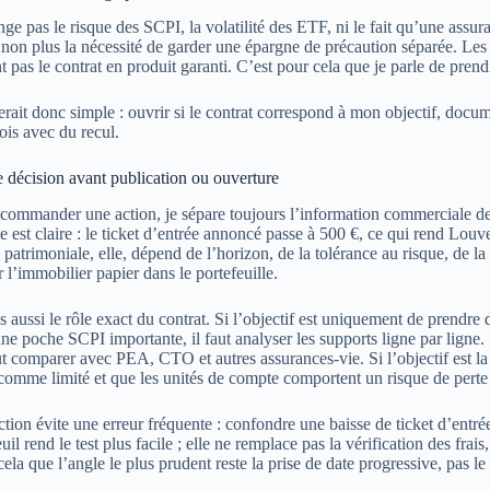
nge pas le risque des SCPI, la volatilité des ETF, ni le fait qu’une assur
non plus la nécessité de garder une épargne de précaution séparée. Les 5
t pas le contrat en produit garanti. C’est pour cela que je parle de pren
rait donc simple : ouvrir si le contrat correspond à mon objectif, docum
is avec du recul.
e décision avant publication ou ouverture
commander une action, je sépare toujours l’information commerciale de 
 est claire : le ticket d’entrée annoncé passe à 500 €, ce qui rend Louv
patrimoniale, elle, dépend de l’horizon, de la tolérance au risque, de la f
 l’immobilier papier dans le portefeuille.
is aussi le rôle exact du contrat. Si l’objectif est uniquement de prendre d
une poche SCPI importante, il faut analyser les supports ligne par ligne.
ut comparer avec PEA, CTO et autres assurances-vie. Si l’objectif est la s
omme limité et que les unités de compte comportent un risque de perte 
nction évite une erreur fréquente : confondre une baisse de ticket d’ent
uil rend le test plus facile ; elle ne remplace pas la vérification des frai
cela que l’angle le plus prudent reste la prise de date progressive, pas 