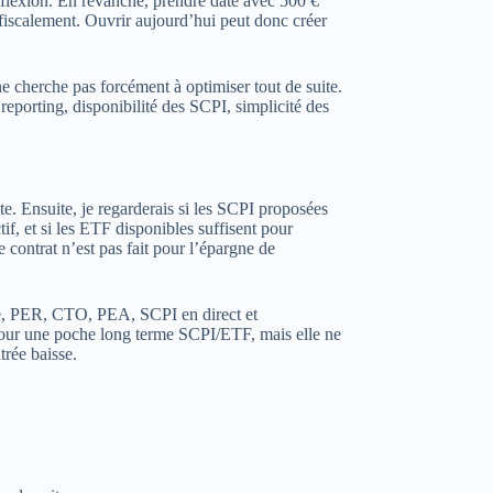
éflexion. En revanche, prendre date avec 500 €
fiscalement. Ouvrir aujourd’hui peut donc créer
e cherche pas forcément à optimiser tout de suite.
reporting, disponibilité des SCPI, simplicité des
te. Ensuite, je regarderais si les SCPI proposées
, et si les ETF disponibles suffisent pour
e contrat n’est pas fait pour l’épargne de
te, PER, CTO, PEA, SCPI en direct et
pour une poche long terme SCPI/ETF, mais elle ne
trée baisse.