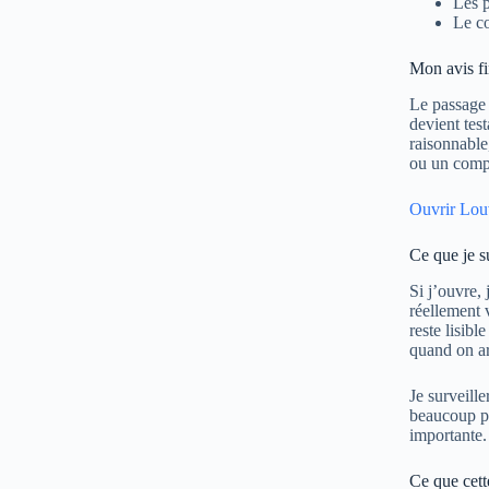
Les p
Le co
Mon avis fi
Le passage 
devient tes
raisonnable
ou un comp
Ouvrir Louv
Ce que je s
Si j’ouvre, 
réellement 
reste lisib
quand on ar
Je surveille
beaucoup pl
importante.
Ce que cet