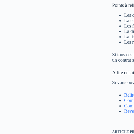
Points à rel
Les c
La co
Les f
La di
La li
Les r
Si tous ces
un contrat 
À lire ensui
Si vous ouv
Relir
Comp
Comp
Reven
ARTICLE
P