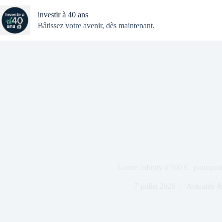
Passer
au
investir à 40 ans
contenu
Bâtissez votre avenir, dès maintenant.
Louve Infinity à 500 € : pourquoi
7 juillet 2026
Actualité 