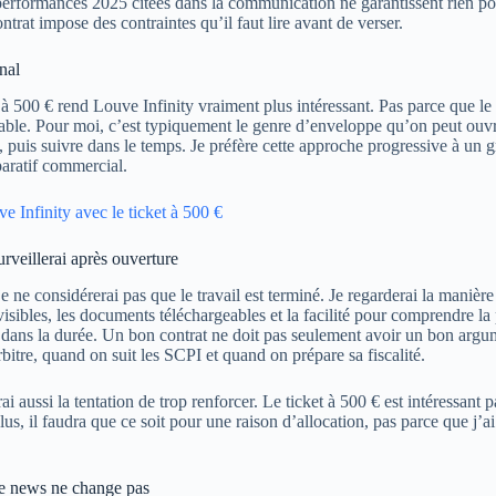
erformances 2025 citées dans la communication ne garantissent rien pou
ntrat impose des contraintes qu’il faut lire avant de verser.
nal
à 500 € rend Louve Infinity vraiment plus intéressant. Pas parce que le c
table. Pour moi, c’est typiquement le genre d’enveloppe qu’on peut ouv
, puis suivre dans le temps. Je préfère cette approche progressive à u
aratif commercial.
e Infinity avec le ticket à 500 €
urveillerai après ouverture
je ne considérerai pas que le travail est terminé. Je regarderai la manière
visibles, les documents téléchargeables et la facilité pour comprendre la 
le dans la durée. Un bon contrat ne doit pas seulement avoir un bon argu
bitre, quand on suit les SCPI et quand on prépare sa fiscalité.
rai aussi la tentation de trop renforcer. Le ticket à 500 € est intéressan
us, il faudra que ce soit pour une raison d’allocation, pas parce que j’
te news ne change pas