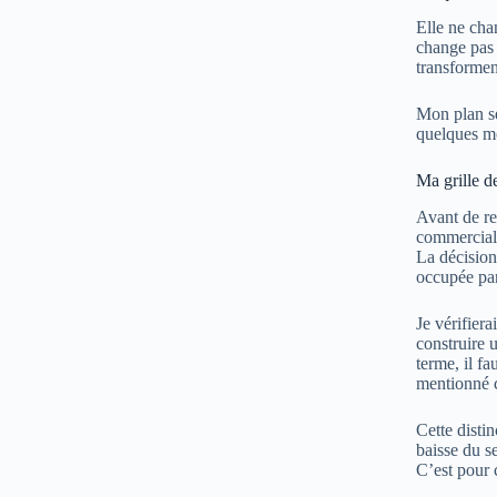
Elle ne cha
change pas 
transformen
Mon plan se
quelques mo
Ma grille d
Avant de re
commerciale
La décision 
occupée par
Je vérifiera
construire 
terme, il fa
mentionné c
Cette disti
baisse du se
C’est pour 