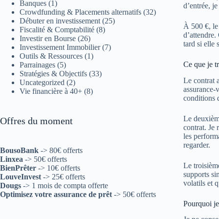
Banques
(1)
d’entrée, j
Crowdfunding & Placements alternatifs
(32)
Débuter en investissement
(25)
À 500 €, le
Fiscalité & Comptabilité
(8)
d’attendre.
Investir en Bourse
(26)
tard si ell
Investissement Immobilier
(7)
Outils & Ressources
(1)
Ce que je t
Parrainages
(5)
Stratégies & Objectifs
(33)
Le contrat 
Uncategorized
(2)
assurance-v
Vie financière à 40+
(8)
conditions d
Le deuxième
Offres du moment
contrat. Je 
les perform
regarder.
BousoBank
-> 80€ offerts
Linxea
-> 50€ offerts
Le troisièm
BienPrêter
-> 10€ offerts
supports si
LouveInvest
-> 25€ offerts
volatils et
Dougs
-> 1 mois de compta offerte
Optimisez votre assurance de prêt
-> 50€ offerts
Pourquoi je