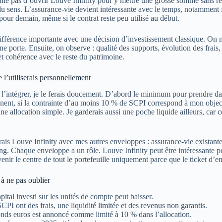
ille pas d’ouvrir Louve Infinity pour y mettre une grosse somme sans r
du sens. L’assurance-vie devient intéressante avec le temps, notamment 
pour demain, même si le contrat reste peu utilisé au début.
ifférence importante avec une décision d’investissement classique. On n
e porte. Ensuite, on observe : qualité des supports, évolution des frais, 
et cohérence avec le reste du patrimoine.
l’utiliserais personnellement
s l’intégrer, je le ferais doucement. D’abord le minimum pour prendre da
ent, si la contrainte d’au moins 10 % de SCPI correspond à mon objectif
ne allocation simple. Je garderais aussi une poche liquide ailleurs, car c
ais Louve Infinity avec mes autres enveloppes : assurance-vie existan
g. Chaque enveloppe a un rôle. Louve Infinity peut être intéressante 
enir le centre de tout le portefeuille uniquement parce que le ticket d’en
 à ne pas oublier
pital investi sur les unités de compte peut baisser.
CPI ont des frais, une liquidité limitée et des revenus non garantis.
nds euros est annoncé comme limité à 10 % dans l’allocation.