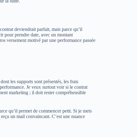
r la suite.
ontrat deviendrait parfait, mais parce qu’il
rir pour prendre date, avec un montant
n gros versement motivé par une performance passée
 dont les supports sont présentés, les frais
performance. Je veux surtout voir si le contrat
ment marketing ; il doit rester compréhensible
t parce qu’il permet de commencer petit. Si je mets
ai reçu un mail convaincant. C’est une nuance