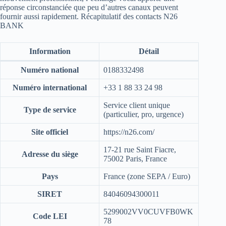
réponse circonstanciée que peu d’autres canaux peuvent
fournir aussi rapidement. Récapitulatif des contacts N26
BANK
Information
Détail
Numéro national
0188332498
Numéro international
+33 1 88 33 24 98
Service client unique
Type de service
(particulier, pro, urgence)
Site officiel
https://n26.com/
17-21 rue Saint Fiacre,
Adresse du siège
75002 Paris, France
Pays
France (zone SEPA / Euro)
SIRET
84046094300011
5299002VV0CUVFB0WK
Code LEI
78