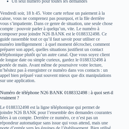
Un seul numéro pour toutes les demandes
Vendredi soir, 18 h 45. Votre carte refuse un paiement à la
caisse, vous ne comprenez pas pourquoi, et la file derrière
vous s’impatiente. Dans ce genre de situation, une seule chose
compte : pouvoir parler à quelqu’un, vite. Le numéro à
composer pour joindre N26 BANK est le 0188332498. Ce
guide rassemble tout ce qu’il faut savoir pour utiliser ce
numéro intelligemment : à quel moment décrocher, comment
préparer son appel, quelles situations justifient un contact
téléphonique plutôt qu’un autre canal. Que vous soyez client
de longue date ou simple curieux, gardez le 0188332498 à
portée de main. Avant même de poursuivre votre lecture,
n’hésitez pas à enregistrer ce numéro dans vos contacts : un
appel bien préparé vaut souvent mieux que dix manipulations
sur une application.
Numéro de téléphone N26 BANK 0188332498 : à quoi sert-il
vraiment ?
Le 0188332498 est la ligne téléphonique qui permet de
joindre N26 BANK pour l’ensemble des demandes courantes
liées à un compte. Derrière ce numéro, ce n’est pas un
répondeur automatique sans issue qui vous attend, mais une
porte d’entrée vers les équipes de l’établissement. Bien utilisé,