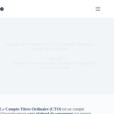
Passer
au
contenu
Compte-Titres Ordinaire (CTO): Le Guide Ultime pour
Investir Sans Frontières
15 août 2025
Débuter en investissement
,
Fiscalité & Comptabilité
,
Investir en Bourse
Le
Compte-Titres Ordinaire (CTO)
est un compte
d’investissement
sans plafond de versement
qui permet